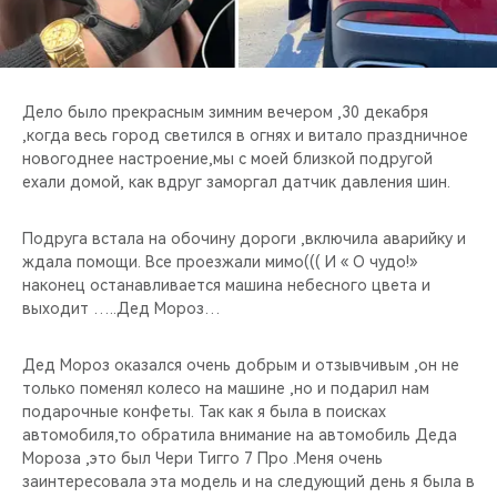
CHERY REMOTE
CHERY И СПОРТ
Дело было прекрасным зимним вечером ,30 декабря
НАШИ МЕРОПРИЯТИЯ
,когда весь город светился в огнях и витало праздничное
новогоднее настроение,мы с моей близкой подругой
ВИДЕООБЗОРЫ
ехали домой, как вдруг заморгал датчик давления шин.
CHERY ДЛЯ ДЕТЕЙ
Подруга встала на обочину дороги ,включила аварийку и
ждала помощи. Все проезжали мимо((( И « О чудо!»
наконец останавливается машина небесного цвета и
выходит …..Дед Мороз…
Дед Мороз оказался очень добрым и отзывчивым ,он не
только поменял колесо на машине ,но и подарил нам
подарочные конфеты. Так как я была в поисках
автомобиля,то обратила внимание на автомобиль Деда
Мороза ,это был Чери Тигго 7 Про .Меня очень
заинтересовала эта модель и на следующий день я была в