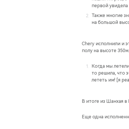
первой увидела
Также многие зн
на большой высо
Chery исполнили и э
полу на высоте 350м
Когда мы летели
то решила, что 
лететь им! [я р
В итоге из Шанхая в
Еще одна исполненн