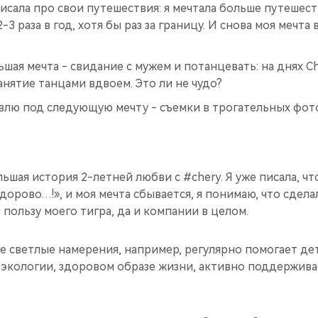
аписала про свои путешествия: я мечтала больше путешес
3 раза в год, хотя бы раз за границу. И снова моя мечта
шая мечта - свидание с мужем и потанцевать: на днях C
анятие танцами вдвоем. Это ли не чудо?
влю под следующую мечту - съемки в трогательных фот
ольшая история 2-летней любви с #chery. Я уже писала, чт
здорово…!», и моя мечта сбывается, я понимаю, что сдела
пользу моего тигра, да и компании в целом.
е светлые намерения, например, регулярно помогает де
б экологии, здоровом образе жизни, активно поддержив