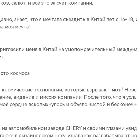
ов, салют, и всё это за счет компании.
авно, знает, что я мечтала съездить в Китай лет с 16-18, 
а моя мечта!
 пригласили меня в Китай на умопомрачительный между
т.
сто космоса!
 космические технологии, которые взрывают мозг! Неве
ение, видение и миссия компании! После того, что я ус
моё сердце всколыхнулось и объяло чистой и бесконеч
а на автомобильном заводе CHERY и своими глазами уви
 также в дизайнерском цеху, узнала как разрабатывают н