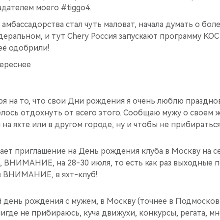
дателем моего #tiggo4.
 амбассадорства стал чуть маловат, начала думать о бол
еральном, и тут Chery Россия запускают программу KOC 
 её одобрили!
ереснее
тря на то, что свои Дни рождения я очень люблю праздно
елось отдохнуть от всего этого. Сообщаю мужу о своем
на яхте или в другом городе, ну и чтобы не прибираться
ает приглашение на День рождения клуба в Москву на се
, ВНИМАНИЕ, на 28-30 июля, то есть как раз выходные п
з ВНИМАНИЕ, в яхт-клуб!
ой день рождения с мужем, в Москву (точнее в Подмосковь
нигде не прибираюсь, куча движухи, конкурсы, регата, 