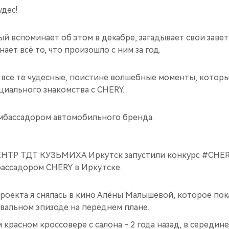
удес!
й вспоминает об этом в декабре, загадывает свои заве
нает всё то, что произошло с ним за год.
 все те чудесные, поистине волшебные моменты, котор
циального знакомства с CHERY.
амбассадором автомобильного бренда.
НТР ТДТ КУЗЬМИХА Иркутск запустили конкурс #CHERY
бассадором CHERY в Иркутске.
проекта я снялась в кино Алёны Малышевой, которое по
евальном эпизоде на переднем плане.
 красном кроссовере с салона - 2 года назад, в середине