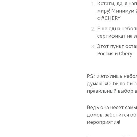
Кстати, да, я н
миру! Минимум 2-
с #CHERY
Еще одна неболь
сертификат на з
Этот пункт оста
Россия и Chery
P.S.: и это лишь неб
думаю: «О, было бы 
правильный выбор в 
Ведь она несет самы
домов, заботится о
мероприятия!