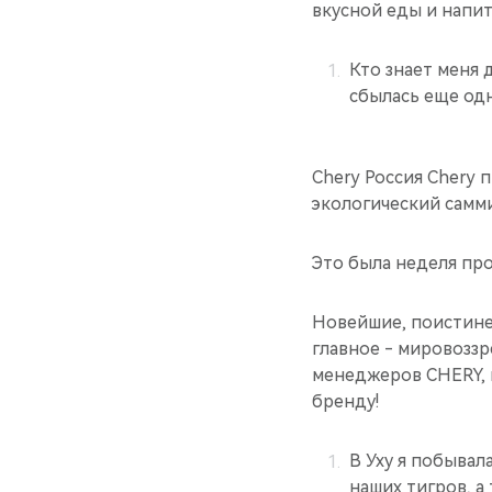
вкусной еды и напитк
Кто знает меня д
сбылась еще одн
Chery Россия Chery
экологический самми
Это была неделя про
Новейшие, поистине
главное - мировоззр
менеджеров CHERY, 
бренду!
В Уху я побывал
наших тигров, а