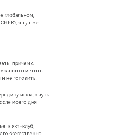
ее глобальном,
CHERY, я тут же
вать, причем с
 желании отметить
 и не готовить.
редину июля, а чуть
осле моего дня
е) в яхт-клуб,
много божественно