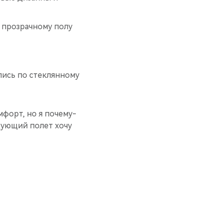
о прозрачному полу
лись по стеклянному
мфорт, но я почему-
едующий полет хочу