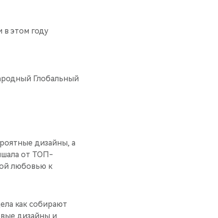
и в этом году
народный Глобальный
роятные дизайны, а
лышала от ТОП-
ной любовью к
дела как собирают
овые дизайны и