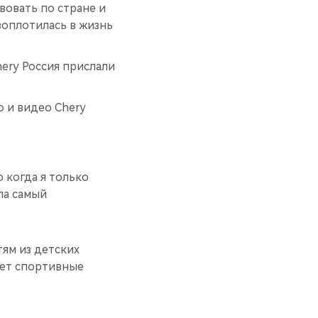
твовать по стране и
 воплотилась в жизнь
hery Россия прислали
о и видео Chery
о когда я только
ла самый
тям из детских
ает спортивные