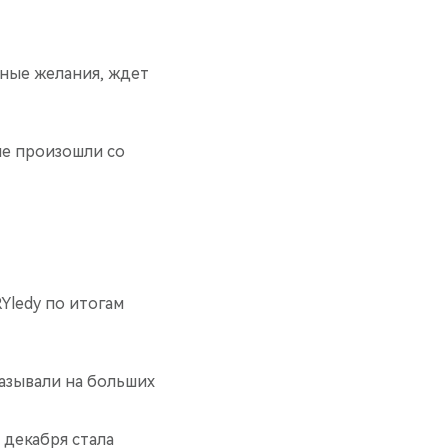
тные желания, ждет
ые произошли со
ledy по итогам
казывали на больших
 декабря стала