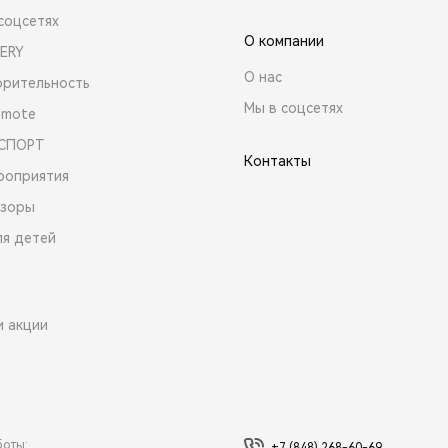
соцсетях
О компании
ERY
О нас
орительность
Мы в соцсетях
emote
 СПОРТ
Контакты
роприятия
зоры
ля детей
и акции
боты:
+7 (848) 268-60-69