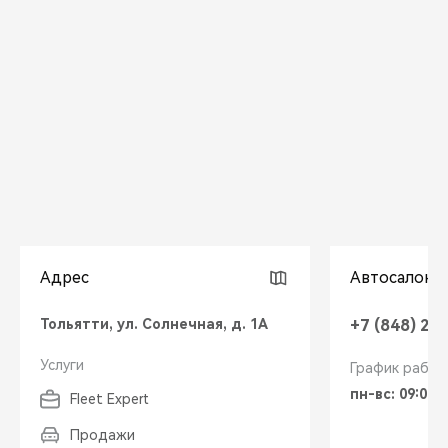
CHERY REMOTE
CHERY И СПОРТ
НАШИ МЕРОПРИЯТИЯ
ВИДЕООБЗОРЫ
CHERY ДЛЯ ДЕТЕЙ
Адрес
Автосалон
Тольятти, ул. Солнечная, д. 1А
+7 (848) 26
Услуги
График работ
пн-вс: 09:00-
Fleet Expert
Продажи