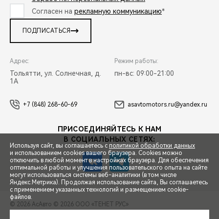
Согласен на
рекламную коммуникацию
*
ПОДПИСАТЬСЯ
Адрес:
Режим работы:
Тольятти, ул. Солнечная, д.
пн-вс: 09:00-21:00
1А
+7 (848) 268-60-69
asavtomotors.ru@yandex.ru
ПРИСОЕДИНЯЙТЕСЬ К НАМ
В СОЦИАЛЬНЫХ СЕТЯХ:
Используя сайт, вы соглашаетесь с
политикой обработки данных
и использованием cookies вашего браузера. Cookies можно
отключить в любой момент в настройках браузера. Для обеспечения
оптимальной работы и улучшения пользовательского опыта на сайте
могут использоваться системы веб-аналитики (в том числе
СПЕЦПРЕДЛОЖЕНИЯ
Яндекс.Метрика). Продолжая использование сайта, Вы соглашаетесь
с применением указанных технологий и размещением cookie-
файлов.
© 2026 АсАвто
© 2026 ООО «ТЕНЕТ РУС»
ЗАПИСЬ НА ТЕСТ-ДРАЙВ
ПРАВОВАЯ ИНФОРМАЦИЯ
КОНТАКТЫ
КЛИЕНТСКАЯ ПОДДЕРЖКА