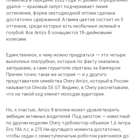
удался — красивый силуэт подчеркивает линия
остекления, форма светодиодной оптики сделана
достаточно сдержанной. А гамма цветов состоит из 5
оттенков, среди которых есть необычные зеленый и
голубой. Все Arrizo 8 оснащаются 18-дюймовыми
колесами.
Единственное, к чему можно придраться — это четыре
выхлопных «патрубка», которые по факту оказались
заглушками, а сами глушители спрятаны за бампером.
Причем точно такая же история — и у другого
представителя семейства Chery Arrizo, который в России
называется Omoda S5 GT. Видимо, в Chery рассчитывали,
что на такой ход клюнет молодая аудитория.
Но, к счастью, Arrizo 8 вполне может удовлетворить
амбиции активных водителей. Под капотом — известный
по другим моделям Chery турбомотор объемом 1,6 литра.
Его 186 л.с. и 275 Нм крутящего момента достаточно,
чтобы седан с семиступенчатым роботом разгонялся до