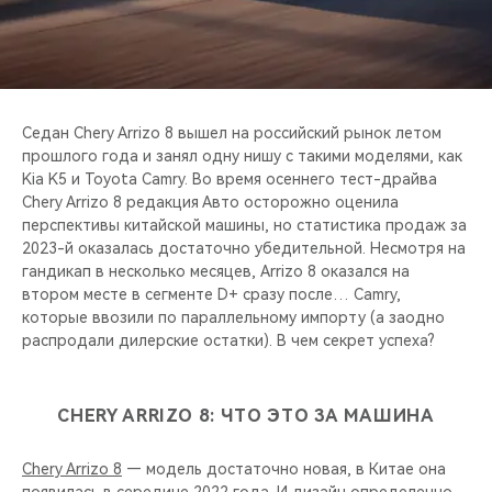
CHERY REMOTE
CHERY И СПОРТ
НАШИ МЕРОПРИЯТИЯ
Седан Chery Arrizo 8 вышел на российский рынок летом
прошлого года и занял одну нишу с такими моделями, как
ВИДЕООБЗОРЫ
Kia K5 и Toyota Camry. Во время осеннего тест-драйва
Chery Arrizo 8 редакция Авто осторожно оценила
перспективы китайской машины, но статистика продаж за
CHERY ДЛЯ ДЕТЕЙ
2023-й оказалась достаточно убедительной. Несмотря на
гандикап в несколько месяцев, Arrizo 8 оказался на
втором месте в сегменте D+ сразу после… Camry,
которые ввозили по параллельному импорту (а заодно
распродали дилерские остатки). В чем секрет успеха?
CHERY ARRIZO 8: ЧТО ЭТО ЗА МАШИНА
Chery Arrizo 8
— модель достаточно новая, в Китае она
появилась в середине 2022 года. И дизайн определенно