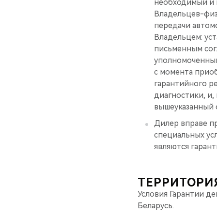
необходимый и 
Владельцев-физи
передачи автомо
Владельцем: уст
письменным сог
уполномоченным
с момента прио
гарантийного р
диагностики, и
вышеуказанный 
Дилер вправе п
специальных усл
являются гаран
ТЕРРИТОРИ
Условия Гарантии д
Беларусь.