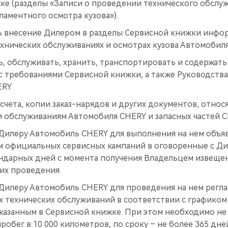
ке (разделы «Записи о проведении технического обслуж
гламентного осмотра кузова»).
 внесение Дилером в разделы Сервисной книжки инфо
хнических обслуживаниях и осмотрах кузова Автомобиля
ь, обслуживать, хранить, транспортировать и содержат
с требованиями Сервисной книжки, а также Руководства
RY.
 счета, копии заказ-нарядов и других документов, относ
 обслуживаниям Автомобиля CHERY и запасных частей C
Дилеру Автомобиль CHERY для выполнения на нем объя
 официальных сервисных кампаний в оговоренные с Дил
ендарных дней с момента получения Владельцем извеще
их проведения.
Дилеру Автомобиль CHERY для проведения на нем регла
 технических обслуживаний в соответствии с графиком
указанным в Сервисной книжке. При этом необходимо н
обег в 10 000 километров, по сроку – не более 365 дне