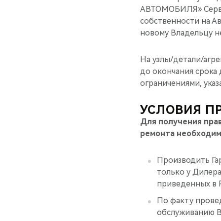
АВТОМОБИЛЯ» Сервис
собственности на А
новому Владельцу н
На узлы/детали/агре
до окончания срока 
ограничениями, ука
УСЛОВИЯ П
Для получения прав
ремонта необходим
Производить Га
только у Дилера
приведенных в 
По факту прове
обслуживанию В