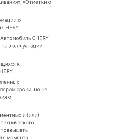
ивания», «Отметки о
рмации о
 CHERY.
ь Автомобиль CHERY
 по эксплуатации
ящихся к
HERY.
вленных
ером сроки, но не
ния о
ментных и (или)
 технического
е превышать
й с момента