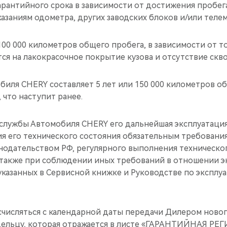
рантийного срока в зависимости от достижения пробег
азаниям одометра, других заводских блоков и/или телем
 100 000 километров общего пробега, в зависимости от то
тся на лакокрасочное покрытие кузова и отсутствие скв
иля CHERY составляет 5 лет или 150 000 километров о
 что наступит ранее.
 службы Автомобиля CHERY его дальнейшая эксплуатаци
ия его технического состояния обязательным требовани
онодательством РФ, регулярного выполнения техническо
а также при соблюдении иных требований в отношении э
указанных в Сервисной книжке и Руководстве по эксплу
исчисляться с календарной даты передачи Дилером ново
дельцу, которая отражается в листе «ГАРАНТИЙНАЯ Р