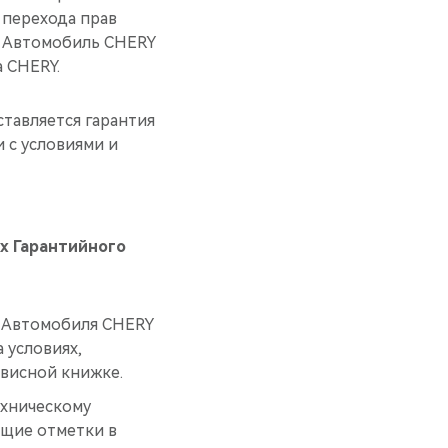
перехода прав
а Автомобиль CHERY
 CHERY.
тавляется гарантия
 с условиями и
х Гарантийного
я Автомобиля CHERY
 условиях,
рвисной книжке.
ехническому
щие отметки в