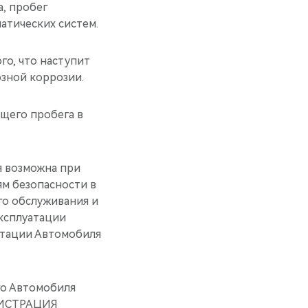
а, пробег
атических систем.
го, что наступит
озной коррозии.
бщего пробега в
я возможна при
ям безопасности в
го обслуживания и
ксплуатации
атации Автомобиля
го Автомобиля
ЕГИСТРАЦИЯ