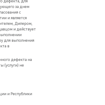
о дефекта, для
дующего за днем
ласования с
тии и является
ителем, Дилером,
авцом и действует
 выполнении
ру для выполнения
кта в
нного дефекта на
ы (услуги) не
ции и Республики