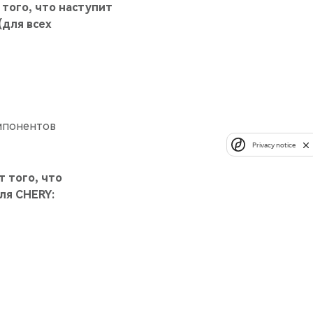
 того, что наступит
(для всех
омпонентов
Privacy notice
т того, что
ля CHERY: