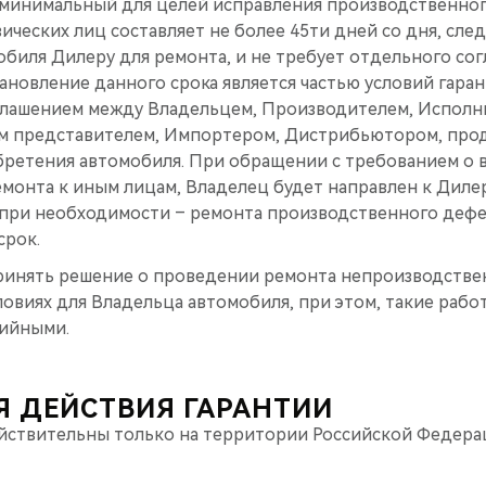
минимальный для целей исправления производственног
ческих лиц составляет не более 45ти дней со дня, сле
биля Дилеру для ремонта, и не требует отдельного сог
ановление данного срока является частью условий гаран
лашением между Владельцем, Производителем, Исполн
 представителем, Импортером, Дистрибьютором, прод
бретения автомобиля. При обращении с требованием о
емонта к иным лицам, Владелец будет направлен к Диле
, при необходимости – ремонта производственного дефе
срок.
ринять решение о проведении ремонта непроизводстве
овиях для Владельца автомобиля, при этом, такие работ
тийными.
Я ДЕЙСТВИЯ ГАРАНТИИ
ействительны только на территории Российской Федера